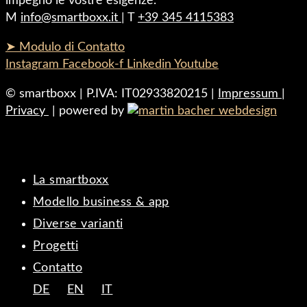
impegno le vostre esigenze.
M
info@smartboxx.it
| T
+39 345 4115383
➤ Modulo di Contatto
Instagram
Facebook-f
Linkedin
Youtube
© smartboxx | P.IVA: IT02933820215 |
Impressum
|
Privacy
| powered by
La smartboxx
Modello business & app
Diverse varianti
Progetti
Contatto
DE
EN
IT